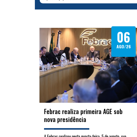
06
AGO/26
Febrac realiza primeira AGE sob
nova presidência
A Febrac realizou nesta quarta-feira, 5 de agosto, sua