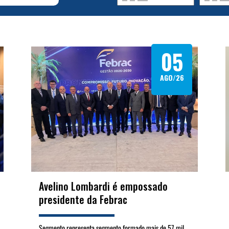
05
AGO/26
Avelino Lombardi é empossado
presidente da Febrac
Segmento representa segmento formado mais de 57 mil