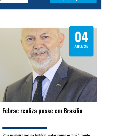
04
AGO/26
Febrac realiza posse em Brasília
Pela primeira vez na história, catarinense estará à frente