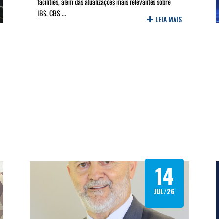
facilities, além das atualizações mais relevantes sobre
IBS, CBS ...
+
LEIA MAIS
14
JUL/26