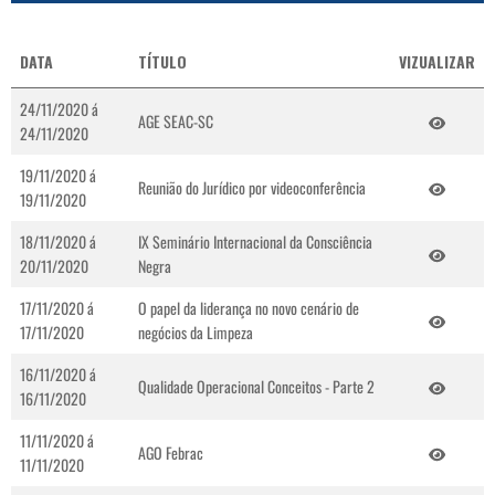
DATA
TÍTULO
VIZUALIZAR
24/11/2020 á
AGE SEAC-SC
24/11/2020
19/11/2020 á
Reunião do Jurídico por videoconferência
19/11/2020
18/11/2020 á
IX Seminário Internacional da Consciência
20/11/2020
Negra
17/11/2020 á
O papel da liderança no novo cenário de
17/11/2020
negócios da Limpeza
16/11/2020 á
Qualidade Operacional Conceitos - Parte 2
16/11/2020
11/11/2020 á
AGO Febrac
11/11/2020