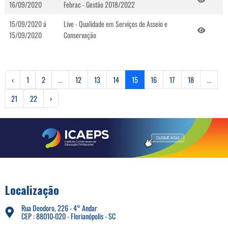
16/09/2020
Febrac - Gestão 2018/2022
15/09/2020 á
Live - Qualidade em Serviços de Asseio e
15/09/2020
Conservação
‹
1
2
...
12
13
14
15
16
17
18
...
21
22
›
Localização
Rua Deodoro, 226 - 4° Andar
CEP : 88010-020 - Florianópolis - SC