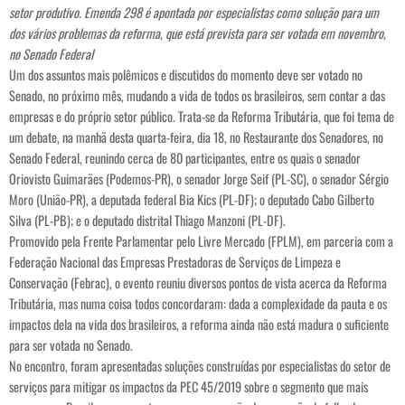
setor produtivo. Emenda 298 é apontada por especialistas como solução para um
dos vários problemas da reforma, que está prevista para ser votada em novembro,
no Senado Federal
Um dos assuntos mais polêmicos e discutidos do momento deve ser votado no
Senado, no próximo mês, mudando a vida de todos os brasileiros, sem contar a das
empresas e do próprio setor público. Trata-se da Reforma Tributária, que foi tema de
um debate, na manhã desta quarta-feira, dia 18, no Restaurante dos Senadores, no
Senado Federal, reunindo cerca de 80 participantes, entre os quais o senador
Oriovisto Guimarães (Podemos-PR), o senador Jorge Seif (PL-SC), o senador Sérgio
Moro (União-PR), a deputada federal Bia Kics (PL-DF); o deputado Cabo Gilberto
Silva (PL-PB); e o deputado distrital Thiago Manzoni (PL-DF).
Promovido pela Frente Parlamentar pelo Livre Mercado (FPLM), em parceria com a
Federação Nacional das Empresas Prestadoras de Serviços de Limpeza e
Conservação (Febrac), o evento reuniu diversos pontos de vista acerca da Reforma
Tributária, mas numa coisa todos concordaram: dada a complexidade da pauta e os
impactos dela na vida dos brasileiros, a reforma ainda não está madura o suficiente
para ser votada no Senado.
No encontro, foram apresentadas soluções construídas por especialistas do setor de
serviços para mitigar os impactos da PEC 45/2019 sobre o segmento que mais