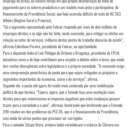
emprega no Brasil, ao mesmo tempo em que propõe desoneração da folha de
pagamento para os setores produtivos e um modelo mais justo e participativo, de
financiamento da Previdência Social, que hoje acumula déficits de mais de R$ 363
bilhões (Regime Geral e Próprios).
“Só o segmento representado pela Febrac responde por mais de dois milhões de
empregos diretos; e se algo não for feito, neste momento, para mitigar os efeitos em
relação ao setor de serviços, milhares destes postos de trabalho deixarão de existir”,
afirmou Edimilson Pereira, presidente da Febrac, na oportunidade.
Para o deputado federal Luiz Philippe de Orleans e Bragança, presidente da FPLM,
iniciativas como a de hoje contribuem para ampliar o debate sobre o tema, que ainda
tem muitas divergências entre legisladores e a própria sociedade. “O momento exige
uma compreensão panorâmica da pauta para que sejam mitigados os prejuízos a
segmentos importantes da economia, como o de serviços”, afirma.
Segundo ele, a pauta até agora foi muito mais costurada por uma mobilização
política do que técnica. “Espero, agora, que o Senado faça uma avaliação mais
técnica para que minimizemos os impactos negativos que estas mudanças possam
trazer para a sociedade e o país”, afirmou, lembrando que lembrando que a Emenda
298 resolve um dos problemas da PEC 45, que é o financiamento da Previdência,
mas ainda há vários pontos que precisam ser corrigidos.
Para o senador Sérgio Moro, embora todos reconheçam o esforço da Câmara em