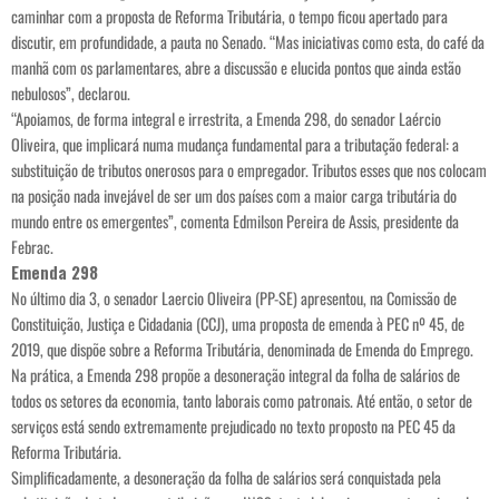
caminhar com a proposta de Reforma Tributária, o tempo ficou apertado para
discutir, em profundidade, a pauta no Senado. “Mas iniciativas como esta, do café da
manhã com os parlamentares, abre a discussão e elucida pontos que ainda estão
nebulosos”, declarou.
“Apoiamos, de forma integral e irrestrita, a Emenda 298, do senador Laércio
Oliveira, que implicará numa mudança fundamental para a tributação federal: a
substituição de tributos onerosos para o empregador. Tributos esses que nos colocam
na posição nada invejável de ser um dos países com a maior carga tributária do
mundo entre os emergentes”, comenta Edmilson Pereira de Assis, presidente da
Febrac.
Emenda 298
No último dia 3, o senador Laercio Oliveira (PP-SE) apresentou, na Comissão de
Constituição, Justiça e Cidadania (CCJ), uma proposta de emenda à PEC nº 45, de
2019, que dispõe sobre a Reforma Tributária, denominada de Emenda do Emprego.
Na prática, a Emenda 298 propõe a desoneração integral da folha de salários de
todos os setores da economia, tanto laborais como patronais. Até então, o setor de
serviços está sendo extremamente prejudicado no texto proposto na PEC 45 da
Reforma Tributária.
Simplificadamente, a desoneração da folha de salários será conquistada pela