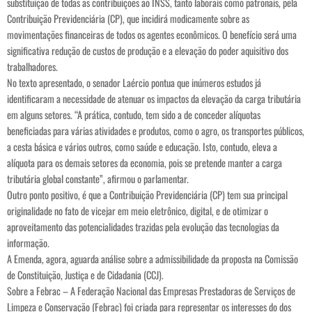
substituição de todas as contribuições ao INSS, tanto laborais como patronais, pela
Contribuição Previdenciária (CP), que incidirá modicamente sobre as
movimentações financeiras de todos os agentes econômicos. O benefício será uma
significativa redução de custos de produção e a elevação do poder aquisitivo dos
trabalhadores.
No texto apresentado, o senador Laércio pontua que inúmeros estudos já
identificaram a necessidade de atenuar os impactos da elevação da carga tributária
em alguns setores. “A prática, contudo, tem sido a de conceder alíquotas
beneficiadas para várias atividades e produtos, como o agro, os transportes públicos,
a cesta básica e vários outros, como saúde e educação. Isto, contudo, eleva a
alíquota para os demais setores da economia, pois se pretende manter a carga
tributária global constante”, afirmou o parlamentar.
Outro ponto positivo, é que a Contribuição Previdenciária (CP) tem sua principal
originalidade no fato de vicejar em meio eletrônico, digital, e de otimizar o
aproveitamento das potencialidades trazidas pela evolução das tecnologias da
informação.
A Emenda, agora, aguarda análise sobre a admissibilidade da proposta na Comissão
de Constituição, Justiça e de Cidadania (CCJ).
Sobre a Febrac – A Federação Nacional das Empresas Prestadoras de Serviços de
Limpeza e Conservação (Febrac) foi criada para representar os interesses do dos