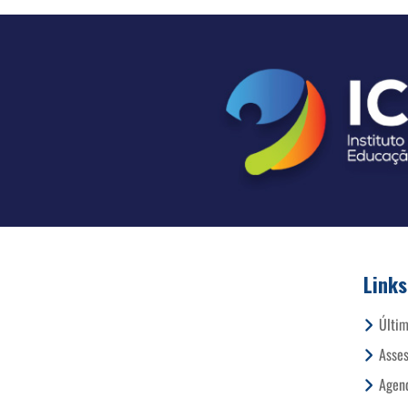
Links
Últim
Asses
Agend