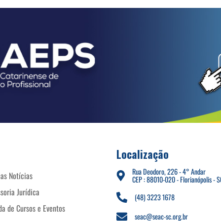
Localização
Rua Deodoro, 226 - 4° Andar
as Notícias
CEP : 88010-020 - Florianópolis - S
soria Jurídica
(48) 3223 1678
a de Cursos e Eventos
seac@seac-sc.org.br