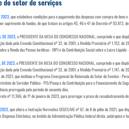
e do setor de serviços
E 2023
, que estabelece condições para o pagamento das despesas com compra de bens e pre
 por suprimento de fundos, de que tratam os artigos 45, 46 e 47 do Decreto nº 93.872, 
, DE 2023
, o PRESIDENTE DA MESA DO CONGRESSO NACIONAL, cumprindo o que dispõe o §
ação dada pela Emenda Constitucional nº 32, de 2001, a Medida Provisória nº 1.152, de 2
obre a Renda das Pessoa Jurídicas - IRPJ e da Contribuição Social sobre o Lucro Líquido -
, DE 2023
, o PRESIDENTE DA MESA DO CONGRESSO NACIONAL, cumprindo o que dispõe o §
ação dada pela Emenda Constitucional nº 32, de 2001, a Medida Provisória nº 1.147, de 20
 de 2021, que instituiu o Programa Emergencial de Retomada do Setor de Eventos - Perse,
mônio do Servidor Público - PIS/Pasep e da Contribuição para o Financiamento da Seguri
gência prorrogada pelo período de sessenta dias.
creto nº 11.366, de 1º de janeiro de 2023, para prorrogar o prazo de recadastramento de
 2023
, que altera a Instrução Normativa SEGES/ME nº 67, de 8 de julho de 2021, que disp
 de Dispensa Eletrônica, no âmbito da Administração Pública federal direta, autárquica e f