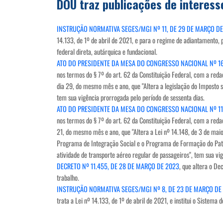
DOU traz publicações de interess
INSTRUÇÃO NORMATIVA SEGES/MGI Nº 11, DE 29 DE MARÇO D
14.133, de 1º de abril de 2021, e para o regime de adiantamento,
federal direta, autárquica e fundacional.
ATO DO PRESIDENTE DA MESA DO CONGRESSO NACIONAL Nº 16
nos termos do § 7º do art. 62 da Constituição Federal, com a red
dia 29, do mesmo mês e ano, que "Altera a legislação do Imposto s
tem sua vigência prorrogada pelo período de sessenta dias.
ATO DO PRESIDENTE DA MESA DO CONGRESSO NACIONAL Nº 11
nos termos do § 7º do art. 62 da Constituição Federal, com a red
21, do mesmo mês e ano, que "Altera a Lei nº 14.148, de 3 de maio
Programa de Integração Social e o Programa de Formação do Patri
atividade de transporte aéreo regular de passageiros", tem sua vi
DECRETO Nº 11.455, DE 28 DE MARÇO DE 2023
, que altera o De
trabalho.
INSTRUÇÃO NORMATIVA SEGES/MGI Nº 8, DE 23 DE MARÇO DE
trata a Lei nº 14.133, de 1º de abril de 2021, e institui o Sistema