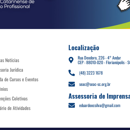
Localização
Rua Deodoro, 226 - 4° Andar
as Notícias
CEP : 88010-020 - Florianópolis - S
soria Jurídica
(48) 3223 1678
a de Cursos e Eventos
seac@seac-sc.org.br
ênios
Assessoria de Imprens
nções Coletivas
eduardoocsilva@gmail.com
ório de Atividades