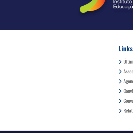
Links
Últim
Asses
Agend
Conv
Conve
Relat