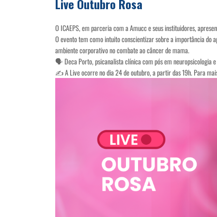
Live Outubro Rosa
O ICAEPS, em parceria com a Amucc e seus instituidores, aprese
O evento tem como intuito conscientizar sobre a importância do a
ambiente corporativo no combate ao câncer de mama.
🗣️ Deca Porto, psicanalista clínica com pós em neuropsicologia e
✍️ A Live ocorre no dia 24 de outubro, a partir das 19h. Para ma