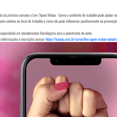
nta na próxima semana a Live "Apoio Mútuo - Como o ambiente de trabalho pode ajudar
poio coletivo no local de trabalho e como ele pode influenciar positivamente na prevenç
 especialista em atendimentos Oncológicos será a palestrante da noite.
is informações e inscrições acesse:
https://icaeps.com.br/curso/live-apoio-mutuo-outubr